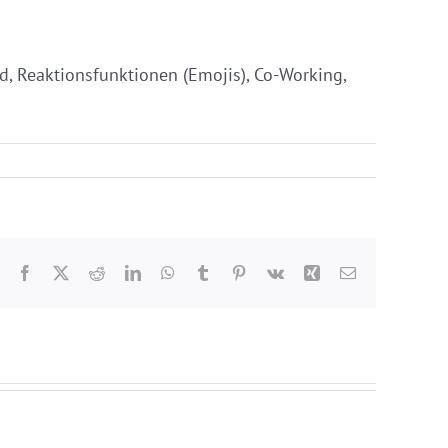
d, Reaktionsfunktionen (Emojis), Co-Working,
Facebook
X
Reddit
LinkedIn
WhatsApp
Tumblr
Pinterest
Vk
Xing
E-
Mail